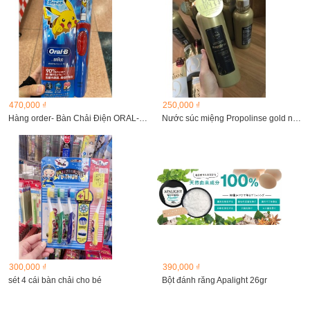
470,000 ₫
250,000 ₫
Hàng order- Bàn Chải Điện ORAL-B cho các bé
Nước súc miệng Propolinse gold nhật bản hương vị bạc hà,...
300,000 ₫
390,000 ₫
sét 4 cái bàn chải cho bé
Bột đánh răng Apalight 26gr