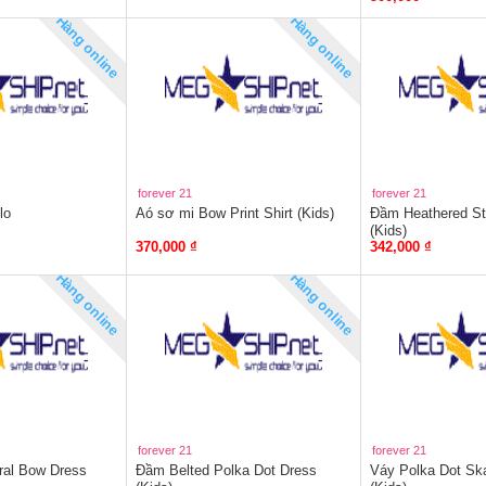
Hàng online
Hàng online
forever 21
forever 21
lo
Aó sơ mi Bow Print Shirt (Kids)
Đầm Heathered St
(Kids)
370,000 ₫
342,000 ₫
Hàng online
Hàng online
forever 21
forever 21
ral Bow Dress
Đầm Belted Polka Dot Dress
Váy Polka Dot Ska