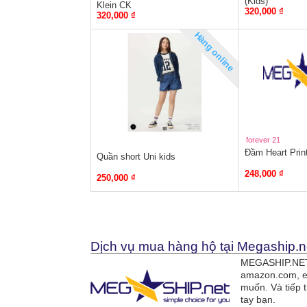
(Kids)
Klein CK
320,000 ₫
320,000 ₫
Hàng online
forever 21
Đầm Heart Print
Quần short Uni kids
248,000 ₫
250,000 ₫
Dịch vụ mua hàng hộ tại Megaship.n
MEGASHIP.NET 
amazon.com, e
muốn. Và tiếp 
tay bạn.