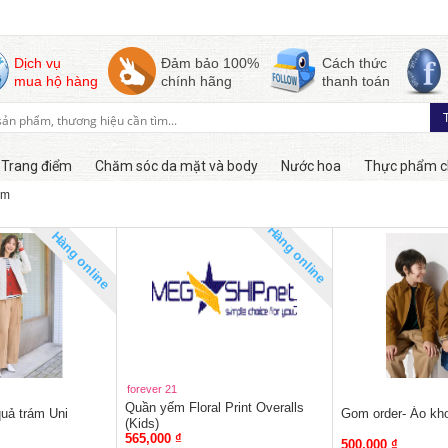
Dịch vụ
Đảm bảo 100%
Cách thức
mua hộ hàng
chính hãng
thanh toán
Trang điểm
Chăm sóc da mặt và body
Nước hoa
Thực phẩm c
em
Hàng online
Hàng online
forever 21
Quần yếm Floral Print Overalls
quả trám Uni
Gom order- Áo kho
(Kids)
565,000 ₫
500,000 ₫