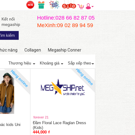
0
Hotline:028 66 82 87 05
Kết nối
megaship
MeXinh:09 02 89 94 59
hức năng
Collagen
Megaship Conner
Thương hiệu
Khoảng giá
Sắp xếp theo
Hàng online
Hàng online
forever 21
Đầm Floral Lace Raglan Dress
ác kids Uni
(Kids)
444,000 ₫