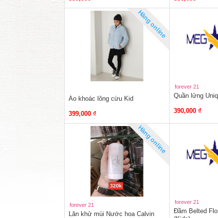
Hàng online
forever 21
Quần lửng Uniq
Áo khoác lông cừu Kid
390,000 ₫
399,000 ₫
Hàng online
forever 21
forever 21
Đầm Belted Flo
Lăn khử mùi Nước hoa Calvin