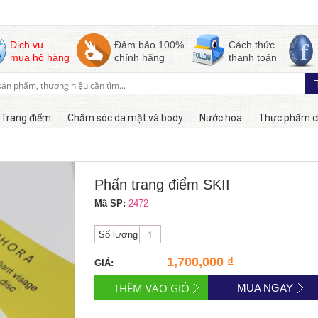
Dịch vụ
Đảm bảo 100%
Cách thức
mua hộ hàng
chính hãng
thanh toán
Trang điểm
Chăm sóc da mặt và body
Nước hoa
Thực phẩm c
Còn hàng
Phấn trang điểm SKII
Mã SP:
2472
Số lượng
1,700,000 ₫
GIÁ:
MUA NGAY