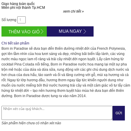
Giao hàng toàn quốc
Miễn phí nội thành Tp.HCM
xem chi tiết »
Số lượng
MUA NGAY
Chi tiết sản phẩm
Born in Paradise sẽ đưa bạn đến thiên đường nhiệt đới của French Polynesia,
gợi lên tầm nhìn của hoa tươi sáng và đẹp, những bãi biển lấp lánh, các vùng
nước màu ngọc lam rõ ràng và trái cây nhiệt đới ngon tuyệt. Lấy cảm hứng từ
cocktail Pina Colada nổi tiếng, Born in Paradise nước hoa mang lại một sự pha
trộn mê hoặc của dứa và dừa sữa, rung động với các ghi chú dung dịch nước và
hơi chua của dưa hấu, táo xanh và ổi và tăng cường với gỗ, mùi xạ hương và cà
rốt. Ngay từ lớp hương đầu, hương thơm ngay lập tức khiến người dung như
muốn ứa nước miếng bởi thứ nước hương trái cây và một cảm giác vô tư lấy cảm
hứng từ nhiệt đới – tạo nên hương thơm tuyệt hảo mùa hè đưa bạn đến thiên
đường. Born in Paradise được tung ra vào năm 2014.
GỬI
Sản phẩm hiện chưa có nhận xét nào