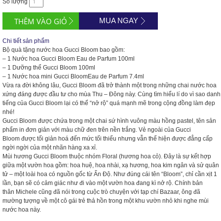
Số lượng
MUA NGAY
Chi tiết sản phẩm
Bộ quà tặng nước hoa Gucci Bloom bao gồm:
– 1 Nước hoa
Gucci Bloom Eau de Parfum 100ml
– 1 Dưỡng thể
Gucci Bloom 100ml
– 1 Nước hoa mini
Gucci BloomEau de Parfum 7.4ml
Vừa ra đời không lâu,
Gucci Bloom
đã trở thành một trong những chai nước hoa
xứng đáng được đầu tư cho mùa Thu – Đông này. Cùng tìm hiểu lí do vì sao danh
tiếng của
Gucci Bloom
lại có thể “nở rộ” quá mạnh mẽ trong cộng đồng làm đẹp
nhé!
Gucci Bloom
được chứa trong một chai sứ hình vuông màu hồng pastel, tên sản
phẩm in đơn giản với màu chữ đen trên nền trắng. Vẻ ngoài của
Gucci
Bloom
được tối giản hoá đến mức tối thiểu nhưng vẫn thể hiện được đẳng cấp
ngời ngời của một nhãn hàng xa xỉ.
Mùi hương
Gucci Bloom
thuộc nhóm
Floral (hương hoa cỏ)
. Đây là sự kết hợp
giữa một vườn hoa gồm: hoa huệ, hoa nhài, xạ hương, hoa kim ngân và sử quân
tử – một loài hoa có nguồn gốc từ Ấn Độ. Như đúng cái tên “Bloom”, chỉ cần xịt 1
lần, bạn sẽ có cảm giác như đi vào một vườn hoa đang kì nở rộ. Chính bản
thân
Michele
cũng đã nói trong cuộc trò chuyện với tạp chí
Bazaar
, ông đã
mường tượng về một cô gái trẻ thả hồn trong một khu vườn nhỏ khi nghe mùi
nước hoa này.