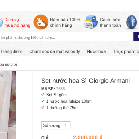
Dịch vụ
Đảm bảo 100%
Cách thức
mua hộ hàng
chính hãng
thanh toán
Trang điểm
Chăm sóc da mặt và body
Nước hoa
Thực phẩm c
oa nữ giới
Còn hàng
Set nước hoa Sì Giorgio Armani
Mã SP:
2555
Set Sì gồm :
1 nước hoa fulsize 100ml
1 dưỡng thể 75ml
Số lượng
2,000,000 ₫
GIÁ: