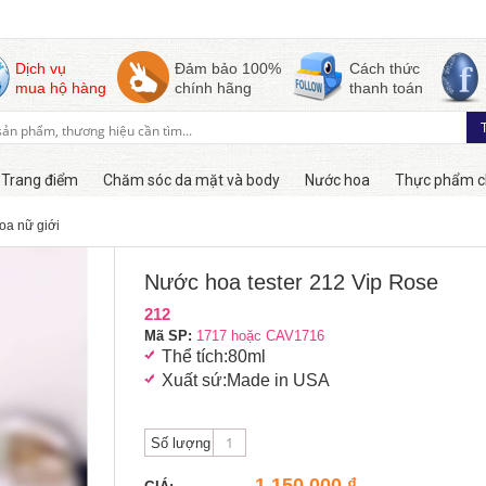
Dịch vụ
Đảm bảo 100%
Cách thức
mua hộ hàng
chính hãng
thanh toán
Trang điểm
Chăm sóc da mặt và body
Nước hoa
Thực phẩm c
oa nữ giới
Còn hàng
Nước hoa tester 212 Vip Rose
212
Mã SP:
1717 hoặc CAV1716
Thể tích:80ml
Xuất sứ:Made in USA
Số lượng
1,150,000 ₫