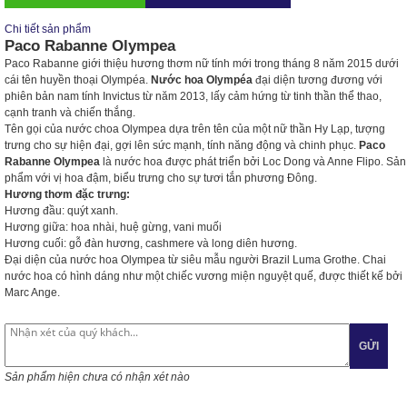
Chi tiết sản phẩm
Paco Rabanne Olympea
Paco Rabanne giới thiệu hương thơm nữ tính mới trong tháng 8 năm 2015 dưới
cái tên huyền thoại Olympéa.
Nước hoa Olympéa
đại diện tương đương với
phiên bản nam tính Invictus từ năm 2013, lấy cảm hứng từ tinh thần thể thao,
cạnh tranh và chiến thắng.
Tên gọi của nước choa Olympea dựa trên tên của một nữ thần Hy Lạp, tượng
trưng cho sự hiện đại, gợi lên sức mạnh, tính năng động và chinh phục.
Paco
Rabanne Olympea
là nước hoa được phát triển bởi Loc Dong và Anne Flipo. Sản
phẩm với vị hoa đậm, biểu trưng cho sự tươi tắn phương Đông.
Hương thơm đặc trưng:
Hương đầu: quýt xanh.
Hương giữa: hoa nhài, huệ gừng, vani muối
Hương cuối: gỗ đàn hương, cashmere và long diên hương.
Đại diện của nước hoa Olympea từ siêu mẫu người Brazil Luma Grothe. Chai
nước hoa có hình dáng như một chiếc vương miện nguyệt quế, được thiết kế bởi
Marc Ange.
GỬI
Sản phẩm hiện chưa có nhận xét nào