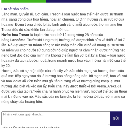
Chi tiết sản phẩm
Lãng mạn. Quyến rũ. Gợi cảm.
Tresor
là loại
nước hoa
thể hiện được sự thanh
nhã, sang trọng của hoa hồng, hoa lan chuông, tử đinh hương và sự rực rỡ của
hoa mơ. Đựng trong chiếc lọ lấp lánh ánh vàng, mỗi giọt nước thơm mang tên
Tresor đều đủ sức khiến làn da bạn nở hoa.
Nước hoa Tresor
là loại nước hoa thứ 12 trong vòng 28 năm của
hãng
Lancôme
. Trước khi tung ra thị trường, nó được chỉnh sửa và thiết kế lại 7
lần. Nó đạt được sự thành công to lớn khắp toàn cầu vì nó đã mang lại sự tự tin
và niềm vui cho người sử dụng bởi nó giúp người ta cảm nhận được những nét
riêng biệt độc đáo của mình mà không thể lầm lẫn với bất kỳ ai khác – loại nước
hoa này đã tạo ra bước ngoặt trong ngành nước hoa vào những năm 90 của thế
kỷ 20.
Hương đầu có sự hiện diện của trái cây với đào chín mọng và hương thơm của
quả mơ, tiếp ngay sau đó là hương hoa hồng nồng nàn. Irit mạnh mẽ, hoa vòi voi
và hoa violet đã kích thích mùi gỗ đàn hương và xạ hương cùng khép lại mùi
hương đặc biệt và kéo dài ấy. Kiểu chai này được thiết kế bởi Areka. Areka đã
được yêu cầu tạo ra “kiểu chai vì hạnh phúc và niềm vui”, một vật thể tạo sự thoải
mái khi đụng vào nó. Màu sắc của nó làm cho ta liên tưởng tới bầu trời mang sự
nồng cháy của hoàng hôn.
GỬI