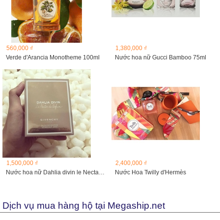
560,000 ₫
1,380,000 ₫
Verde d'Arancia Monotheme 100ml
Nước hoa nữ Gucci Bamboo 75ml
1,500,000 ₫
2,400,000 ₫
Nước hoa nữ Dahlia divin le Nectar Givenchy 75ml
Nước Hoa Twilly d'Hermès
Dịch vụ mua hàng hộ tại Megaship.net