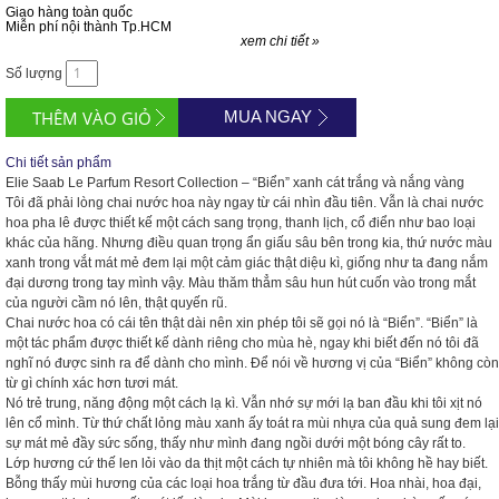
Giao hàng toàn quốc
Miễn phí nội thành Tp.HCM
xem chi tiết »
Số lượng
MUA NGAY
Chi tiết sản phẩm
Elie Saab Le Parfum Resort Collection – “Biển” xanh cát trắng và nắng vàng
Tôi đã phải lòng chai nước hoa này ngay từ cái nhìn đầu tiên. Vẫn là chai nước
hoa pha lê được thiết kế một cách sang trọng, thanh lịch, cổ điển như bao loại
khác của hãng. Nhưng điều quan trọng ẩn giấu sâu bên trong kia, thứ nước màu
xanh trong vắt mát mẻ đem lại một cảm giác thật diệu kì, giống như ta đang nắm
đại dương trong tay mình vậy. Màu thăm thẳm
sâu hun hút cuốn vào trong mắt
của người cầm nó lên, thật quyến rũ.
Chai nước hoa có cái tên thật dài nên xin phép tôi sẽ gọi nó là “Biển”. “Biển” là
một tác phẩm được thiết kế dành riêng cho mùa hè, ngay khi biết đến nó tôi đã
nghĩ nó được sinh ra để dành cho mình. Để nói về hương vị của “Biển” không còn
từ gì chính xác hơn tươi mát.
Nó trẻ trung, năng động một cách lạ kì. Vẫn nhớ sự mới lạ ban đầu khi tôi xịt nó
lên cổ mình. Từ thứ chất lỏng màu xanh ấy toát ra mùi nhựa của quả sung đem lại
sự mát mẻ đầy sức sống, thấy như mình đang ngồi dưới một bóng cây rất to.
Lớp hương cứ thế len lỏi vào da thịt một cách tự nhiên mà tôi không hề hay biết.
Bỗng thấy mùi hương của các loại hoa trắng từ đầu đưa tới. Hoa nhài, hoa đại,