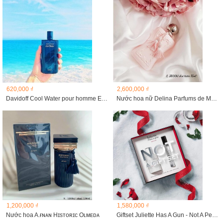
620,000 ₫
2,600,000 ₫
Davidoff Cool Water pour homme EDT, 125ML
Nước hoa nữ Delina Parfums de Marly
1,200,000 ₫
1,580,000 ₫
Nước hoa A.ғɴᴀɴ Hɪsᴛᴏʀɪᴄ Oʟᴍᴇᴅᴀ
Giftset Juliette Has A Gun - Not A Perfume