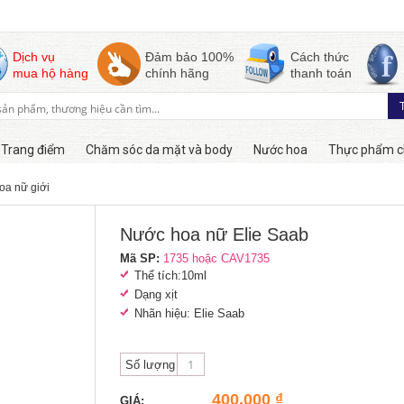
Dịch vụ
Đảm bảo 100%
Cách thức
mua hộ hàng
chính hãng
thanh toán
Trang điểm
Chăm sóc da mặt và body
Nước hoa
Thực phẩm c
oa nữ giới
Còn hàng
Nước hoa nữ Elie Saab
Mã SP:
1735 hoặc CAV1735
Thể tích:10ml
Dạng xịt
Nhãn hiệu: Elie Saab
Số lượng
400,000 ₫
GIÁ: