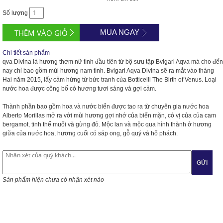
Số lượng
MUA NGAY
Chi tiết sản phẩm
qva Divina là hương thơm nữ tính đầu tiên từ bộ sưu tập Bvlgari Aqva mà cho đến
nay chỉ bao gồm mùi hương nam tính. Bvlgari Aqva Divina sẽ ra mắt vào tháng
Hai năm 2015, lấy cảm hứng từ bức tranh của Botticelli The Birth of Venus. Loại
nước hoa được công bố có hương tươi sáng và gợi cảm.
Thành phần bao gồm hoa và nước biển được tao ra từ chuyên gia nước hoa
Alberto Morillas mở ra với mùi hương gợi nhớ của biển mặn, có vị của của cam
bergamot, tinh thể muối và gừng đỏ. Mộc lan và mộc qua hình thành ở hương
giữa của nước hoa, hương cuối có sáp ong, gỗ quý và hổ phách.
GỬI
Sản phẩm hiện chưa có nhận xét nào