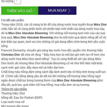
Số lượng
MUA NGAY
Chi tiết sản phẩm
Trong năm 2016, các cô nàng là tín đồ của dòng nước hoa huyền thoại
Miss Dior
chắc hẳn sẽ vô cùng phấn khởi với phiên bản mới nhất của dòng nước hoa này,
đó là
Miss Dior Absolute Blooming
. Với những nốt hương tươi mới của các loại
hoa quả,
Miss Dior Absolute Blooming
như là một món quà dành riêng để cổ vũ
tinh thần lạc quan, tươi vui cho những cô gái đang đắm chìm trong tình yêu cuộc
sống.
Francois Demachy
, chuyên gia sáng tạo nước hoa độc quyền cho thương hiệu
Christian Dior
đã chia sẻ rằng: " Đây hứa hẹn là một làn gió mới rực rỡ hơn cho
dòng nước hoa Miss Dior danh tiếng". Tuy có cùng thiết kế với các dòng Miss
Dior trước đó nhưng Miss Dior Absolute Blooming có vẻ như thể hiện một khía
cạnh mới: gợi cảm, đầy đam mê và hiện đại hơn.
Chất lỏng màu hồng đậm sóng sánh lấp lánh dưới lớp vỏ thủy tinh trong suốt rực
rỡ. Chính sắc hồng đáng yêu đó đã nói lên những nốt hương màu hồng ngọt
ngào được chắt lọc trong hương thơm của
Miss Dior Absolute Blooming
gồm:
dâu đỏ, quả lựu, quả mâm xôi hoa hồng, hoa mẫu đơn và xạ hương.
Thông tin sản phẩm
Thương hiệu: Dior
Nồng độ: Eau De Parfum (EDP)
Loại nước hoa nữ
Mùi hương đặc trưng