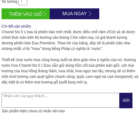
Số lượng
MUA NGAY
Chi tiết sản phẩm
Chanel No.5 L'eau là phiên bản mới nhất, được điều chế năm 2016 và sẽ được
chính thức bán trên thị trường vào tháng Chín năm nay, có giá thành tương
đương phiên bản Eau Première. Theo lời của hãng, đây sẽ là phiên bản nhẹ
nhàng nhất, vì từ “l'eau” trong tiếng Pháp có nghĩa là “nước”.
Thiết kế chai nước hoa cũng trong suốt và đơn giản như ý nghĩa của nó. Hương
nước hoa Chanel No.5 L'Eau vẫn giữ đúng hồn cốt của phiên bản gốc, với mùi
hương của hoa hồng tháng Năm, hoa nhài, hoa ngọc lan tây, nhưng sẽ có thêm
một chút hương cam quýt (gồm chanh vàng, quýt, cam ngọt và cam bergamot), và
đặc biệt là có thêm mùi hương gỗ tuyết tùng mới lạ.
GỬI
Sản phẩm hiện chưa có nhận xét nào