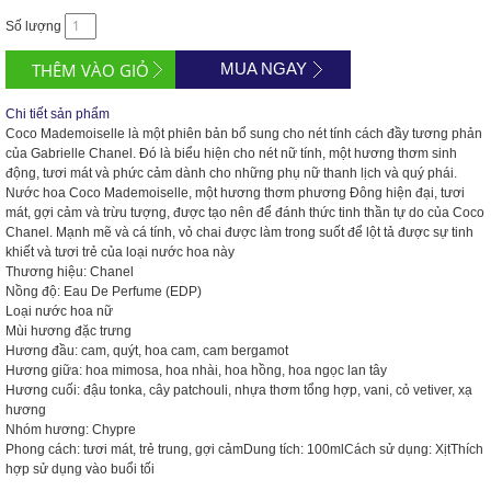
Số lượng
MUA NGAY
Chi tiết sản phẩm
Coco Mademoiselle là một phiên bản bổ sung cho nét tính cách đầy tương phản
của Gabrielle Chanel. Đó là biểu hiện cho nét nữ tính, một hương thơm sinh
động, tươi mát và phức cảm dành cho những phụ nữ thanh lịch và quý phái.
Nước hoa Coco Mademoiselle, một hương thơm phương Đông hiện đại, tươi
mát, gợi cảm và trừu tượng, được tạo nên để đánh thức tinh thần tự do của Coco
Chanel. Mạnh mẽ và cá tính, vỏ chai được làm trong suốt để lột tả được sự tinh
khiết và tươi trẻ của loại nước hoa này
Thương hiệu: Chanel
Nồng độ: Eau De Perfume (EDP)
Loại nước hoa nữ
Mùi hương đặc trưng
Hương đầu: cam, quýt, hoa cam, cam bergamot
Hương giữa: hoa mimosa, hoa nhài, hoa hồng, hoa ngọc lan tây
Hương cuối: đậu tonka, cây patchouli, nhựa thơm tổng hợp, vani, cỏ vetiver, xạ
hương
Nhóm hương: Chypre
Phong cách: tươi mát, trẻ trung, gợi cảmDung tích: 100mlCách sử dụng: XịtThích
hợp sử dụng vào buổi tối