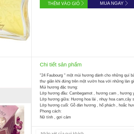
MUA NGAY
Chi tiết sản phẩm
"24 Faubourg " một mùi hương dành cho những quí bà
thư giãn khi đứng trên một vườn hoa với những làn 
Mùi hương đặc trưng:
Lớp hương đầu: Cambegamot , hương cam , hương y
Lớp hương giữa: Hương hoa lài , nhụy hoa cam,cây s
Lớp hương cuối: Gỗ đàn hương , hổ phách , hoắc hươ
Phong cách:
Nữ tính , gợi cảm