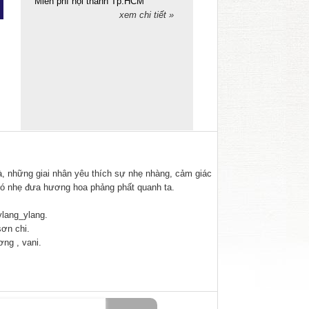
Miễn phí nội thành Tp.HCM
xem chi tiết »
, những giai nhân yêu thích sự nhẹ nhàng, cảm giác
gió nhẹ đưa hương hoa phảng phất quanh ta.
lang_ylang.
ơn chi.
ng , vani.