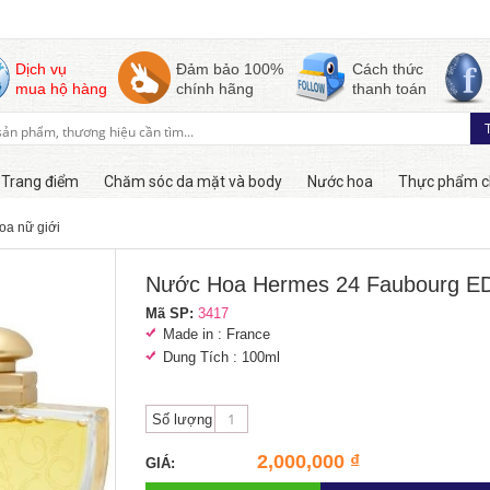
Dịch vụ
Đảm bảo 100%
Cách thức
mua hộ hàng
chính hãng
thanh toán
Trang điểm
Chăm sóc da mặt và body
Nước hoa
Thực phẩm c
oa nữ giới
Còn hàng
Nước Hoa Hermes 24 Faubourg E
Mã SP:
3417
Made in : France
Dung Tích : 100ml
Số lượng
2,000,000 ₫
GIÁ: