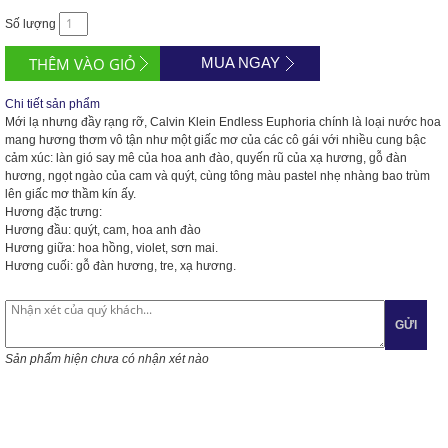
Số lượng
MUA NGAY
Chi tiết sản phẩm
Mới lạ nhưng đầy rạng rỡ, Calvin Klein Endless Euphoria chính là loại nước hoa
mang hương thơm vô tận như một giấc mơ của các cô gái với nhiều cung bậc
cảm xúc: làn gió say mê của hoa anh đào, quyến rũ của xạ hương, gỗ đàn
hương, ngọt ngào của cam và quýt, cùng tông màu pastel nhẹ nhàng bao trùm
lên giấc mơ thầm kín ấy.
Hương đặc trưng:
Hương đầu: quýt, cam, hoa anh đào
Hương giữa: hoa hồng, violet, sơn mai.
Hương cuối: gỗ đàn hương, tre, xạ hương.
GỬI
Sản phẩm hiện chưa có nhận xét nào