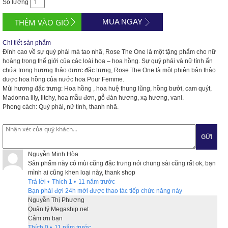
Số lượng
MUA NGAY
Chi tiết sản phẩm
Đỉnh cao về sự quý phái mà tao nhã, Rose The One là một tặng phẩm cho nữ
hoàng trong thế giới của các loài hoa – hoa hồng. Sự quý phái và nữ tính ẩn
chứa trong hương thảo dược đặc trưng, Rose The One là một phiên bản thảo
dược hoa hồng của nước hoa Pour Femme.
Mùi hương đặc trưng: Hoa hồng , hoa huệ thung lũng, hồng bưởi, cam quýt,
Madonna lily, litchy, hoa mẫu đơn, gỗ đàn hương, xạ hương, vani.
Phong cách: Quý phái, nữ tính, thanh nhã.
GỬI
Nguyễn Minh Hòa
Sản phẩm này có mùi cũng đặc trưng nói chung sài cũng rất ok, bạn
mình ai cũng khen loại này, thank shop
Trả lời
•
Thích
1
•
11 năm trước
Bạn phải đợi 24h mới được thao tác tiếp chức năng này
Nguyễn Thị Phượng
Quản lý Megaship.net
Cảm ơn bạn
Thích
0
•
11 năm trước