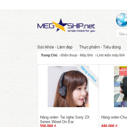
Sức khỏe - Làm đẹp
Thực phẩm - Tiêu dùng
Trang Chủ
Điện thoại - Máy tính
Linh kiện máy tính
Hàng online
Hàng order- Tai nghe Sony ZX
Hàng order-Chu
Series Wired On Ear
550,000 ₫
440,000 ₫
Headphones