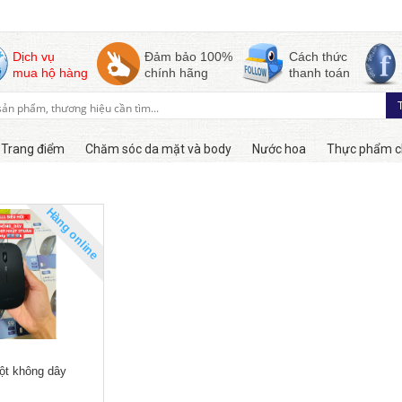
Dịch vụ
Đảm bảo 100%
Cách thức
mua hộ hàng
chính hãng
thanh toán
Trang điểm
Chăm sóc da mặt và body
Nước hoa
Thực phẩm c
Hàng online
ột không dây