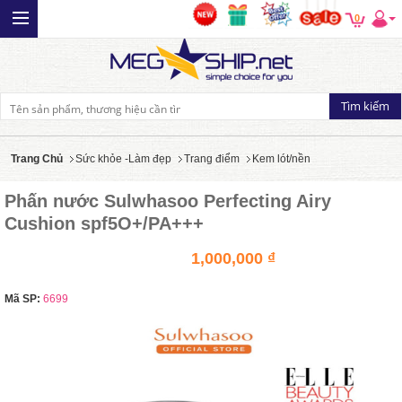
0
Trang Chủ
Sức khỏe -Làm đẹp
Trang điểm
Kem lót/nền
Phấn nước Sulwhasoo Perfecting Airy
Cushion spf5O+/PA+++
1,000,000 ₫
Mã SP:
6699