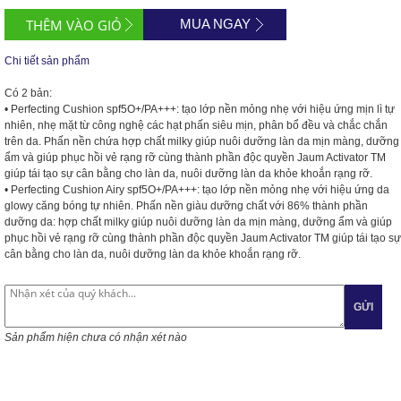
MUA NGAY
Chi tiết sản phẩm
Có 2
bản:
• Perfecting Cushion spf5O+/PA+++: tạo lớp nền mỏng nhẹ với hiệu ứng mịn lì tự
nhiên, nhẹ mặt từ công nghệ các hạt phấn siêu mịn, phân bổ đều và chắc chắn
trên da. Phấn nền chứa hợp chất milky giúp nuôi dưỡng làn da mịn màng, dưỡng
ẩm và giúp phục hồi vẻ rạng rỡ cùng thành phần độc quyền Jaum Activator TM
giúp tái tạo sự cân bằng cho làn da, nuôi dưỡng làn da khỏe khoắn rạng rỡ.
• Perfecting Cushion Airy spf5O+/PA+++: tạo lớp nền mỏng nhẹ với hiệu ứng da
glowy căng bóng tự nhiên. Phấn nền giàu dưỡng chất với 86% thành phần
dưỡng da: hợp chất milky giúp nuôi dưỡng làn da mịn màng, dưỡng ẩm và giúp
phục hồi vẻ rạng rỡ cùng thành phần độc quyền Jaum Activator TM giúp tái tạo sự
cân bằng cho làn da, nuôi dưỡng làn da khỏe khoắn rạng rỡ.
GỬI
Sản phẩm hiện chưa có nhận xét nào