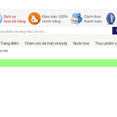
Dịch vụ
Đảm bảo 100%
Cách thức
mua hộ hàng
chính hãng
thanh toán
Trang điểm
Chăm sóc da mặt và body
Nước hoa
Thực phẩm c
ăn bột