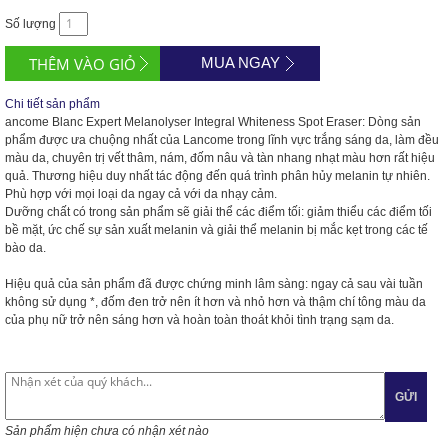
Số lượng
MUA NGAY
Chi tiết sản phẩm
ancome Blanc Expert Melanolyser Integral Whiteness Spot Eraser: Dòng sản
phẩm được ưa chuộng nhất của Lancome trong lĩnh vực trắng sáng da, làm đều
màu da, chuyên trị vết thâm, nám, đốm nâu và tàn nhang nhạt màu hơn rất hiệu
quả. Thương hiệu duy nhất tác động đến quá trình phân hủy melanin tự nhiên.
Phù hợp với mọi loại da ngay cả với da nhạy cảm.
Dưỡng chất có trong sản phẩm sẽ giải thể các điểm tối: giảm thiểu các điểm tối
bề mặt, ức chế sự sản xuất melanin và giải thể melanin bị mắc kẹt trong các tế
bào da.
Hiệu quả của sản phẩm đã được chứng minh lâm sàng: ngay cả sau vài tuần
không sử dụng *, đốm đen trở nên ít hơn và nhỏ hơn và thậm chí tông màu da
của phụ nữ trở nên sáng hơn và hoàn toàn thoát khỏi tình trạng sạm da.
GỬI
Sản phẩm hiện chưa có nhận xét nào