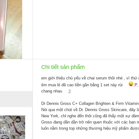
Chi tiết sản phẩm
em giới thiệu chủ yếu về chai serum thôi nhé , vì thứ 
ẻm mua lẻ đã cao tiền gần bằng 1 set này rùi
;P
,
chang nhau
;)
Dr Dennis Gross C+ Collagen Brighten & Firm Vitami
Nói qua một chút về Dr. Dennis Gross Skincare, đây l
New York, chỉ nghe đến thôi cũng đã thấy một sự đảm 
Gross đang dần dần trở nên quen thuộc với các bạn 
luôn nằm trong top những thương hiệu mỹ phẩm được 