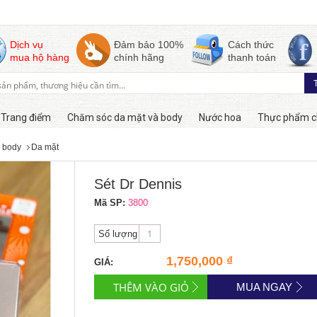
Dịch vụ
Đảm bảo 100%
Cách thức
mua hộ hàng
chính hãng
thanh toán
Trang điểm
Chăm sóc da mặt và body
Nước hoa
Thực phẩm c
 body
Da mặt
Còn hàng
Sét Dr Dennis
Mã SP:
3800
Số lượng
1,750,000 ₫
GIÁ:
MUA NGAY