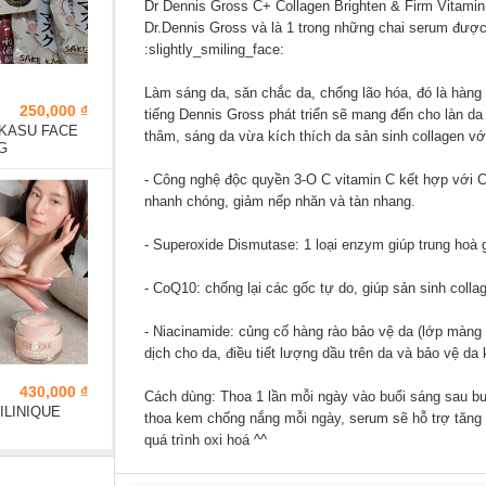
Dr Dennis Gross C+ Collagen Brighten & Firm Vitamin
Dr.Dennis Gross và là 1 trong những chai serum được
:slightly_smiling_face:
Làm sáng da, săn chắc da, chống lão hóa, đó là hàng 
250,000 ₫
tiếng Dennis Gross phát triển sẽ mang đến cho làn 
KASU FACE
thâm, sáng da vừa kích thích da sản sinh collagen với
G
- Công nghệ độc quyền 3-O C vitamin C kết hợp với 
nhanh chóng, giảm nếp nhăn và tàn nhang.
- Superoxide Dismutase: 1 loại enzym giúp trung hoà 
- CoQ10: chống lại các gốc tự do, giúp sản sinh collag
- Niacinamide: củng cố hàng rào bảo vệ da (lớp màng 
dịch cho da, điều tiết lượng dầu trên da và bảo vệ da 
430,000 ₫
Cách dùng: Thoa 1 lần mỗi ngày vào buổi sáng sau 
LINIQUE
thoa kem chống nắng mỗi ngày, serum sẽ hỗ trợ tăng
quá trình oxi hoá ^^