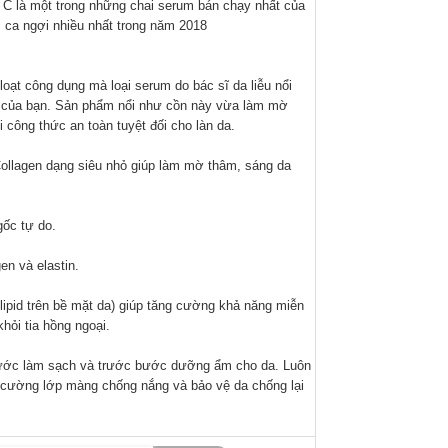
 C là một trong những chai serum bán chạy nhất của
 ca ngợi nhiều nhất trong năm 2018
loạt công dụng mà loại serum do bác sĩ da liễu nổi
da của bạn. Sản phẩm nổi như cồn này vừa làm mờ
 công thức an toàn tuyệt đối cho làn da.
Collagen dạng siêu nhỏ giúp làm mờ thâm, sáng da
gốc tự do.
en và elastin.
lipid trên bề mặt da) giúp tăng cường khả năng miễn
khỏi tia hồng ngoại.
bước làm sạch và trước bước dưỡng ẩm cho da. Luôn
 cường lớp màng chống nắng và bảo vệ da chống lại