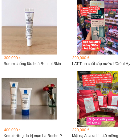
300,000 ₫
390,000 ₫
Serum chống lão hoá Retinol Skin-Renewing Daily...
LAT-Tinh chất cấp nước L'Oréal Hydra Genius aloe water
400,000 ₫
320,000 ₫
Kem dưỡng da trị mụn La Roche Posay Dou 40ml
Mặt nạ Astaxathin 40 miếng