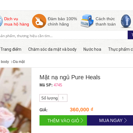
Dịch vụ
Đảm bảo 100%
Cách thức
mua hộ hàng
chính hãng
thanh toán
Trang điểm
Chăm sóc da mặt và body
Nước hoa
Thực phẩm c
 body
Da mặt
Hàng online
Mặt nạ ngủ Pure Heals
Mã SP:
4745
Số lượng
360,000 ₫
GIÁ:
MUA NGAY