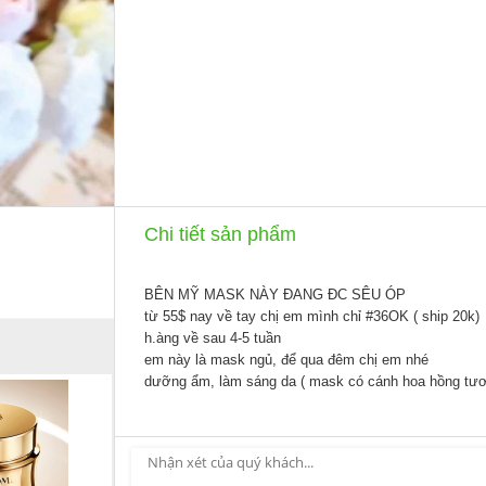
Chi tiết sản phẩm
BÊN MỸ MASK NÀY ĐANG ĐC SÊU ÓP
từ 55$ nay về tay chị em mình chỉ
#36OK
( ship 20k)
h.àng về sau 4-5 tuần
em này là mask ngủ, để qua đêm chị em nhé
dưỡng ẩm, làm sáng da ( mask có cánh hoa hồng tươi