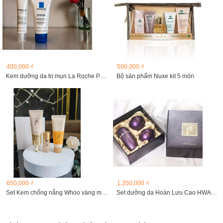
400,000 ₫
500,000 ₫
Kem dưỡng da trị mụn La Roche Posay Dou 40ml
Bộ sản phẩm Nuxe kit 5 món
650,000 ₫
1,350,000 ₫
Set Kem chống nắng Whoo vàng mẫu mới GONGJINHYANG...
Set dưỡng da Hoàn Lưu Cao HWANYU GO