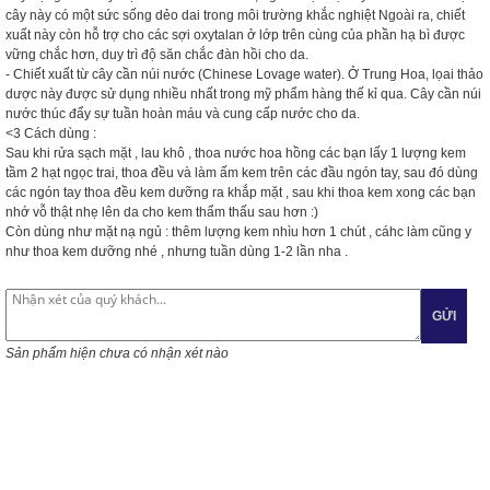
cây này có một sức sống dẻo dai trong môi trường khắc nghiệt Ngoài ra, chiết
xuất này còn hỗ trợ cho các sợi oxytalan ở lớp trên cùng của phần hạ bì được
vững chắc hơn, duy trì độ săn chắc đàn hồi cho da.
- Chiết xuất từ cây cần núi nước (Chinese Lovage water). Ở Trung Hoa, lọai thảo
dược này được sử dụng nhiều nhất trong mỹ phẩm hàng thế kỉ qua. Cây cần núi
nước thúc đẩy sự tuần hoàn máu và cung cấp nước cho da.
<3
Cách dùng :
Sau khi rửa sạch mặt , lau khô , thoa nước hoa hồng các bạn lấy 1 lượng kem
tầm 2 hạt ngọc trai, thoa đều và làm ấm kem trên các đầu ngón tay, sau đó dùng
các ngón tay thoa đều kem dưỡng ra khắp mặt , sau khi thoa kem xong các bạn
nhớ vỗ thật nhẹ lên da cho kem thẩm thấu sau hơn
:)
Còn dùng như mặt nạ ngủ : thêm lượng kem nhìu hơn 1 chút , cáhc làm cũng y
như thoa kem dưỡng nhé , nhưng tuần dùng 1-2 lần nha .
GỬI
Sản phẩm hiện chưa có nhận xét nào