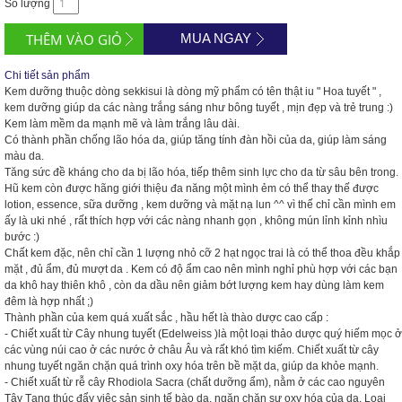
Số lượng
MUA NGAY
Chi tiết sản phẩm
Kem dưỡng thuộc dòng sekkisui là dòng mỹ phẩm có tên thật iu " Hoa tuyết " ,
kem dưỡng giúp da các nàng trắng sáng như bông tuyết , mịn đẹp và trẻ trung
:)
Kem làm mềm da mạnh mẽ và làm trắng lâu dài.
Có thành phần chống lão hóa da, giúp tăng tính đàn hồi của da, giúp làm sáng
màu da.
Tăng sức đề kháng cho da bị lão hóa, tiếp thêm sinh lực cho da từ sâu bên trong.
Hũ kem còn được hãng giới thiệu đa năng một mình ẻm có thể thay thế được
lotion, essence, sữa dưỡng , kem dưỡng và mặt nạ lun ^^ vì thế chỉ cần mình em
ấy là uki nhé , rất thích hợp với các nàng nhanh gọn , không mún lỉnh kỉnh nhìu
bước
:)
Chất kem đặc, nên chỉ cần 1 lượng nhỏ cỡ 2 hạt ngọc trai là có thể thoa đều khắp
mặt , đủ ẩm, đủ mượt da . Kem có độ ẩm cao nên mình nghỉ phù hợp với các bạn
da khô hay thiên khô , còn da dầu nên giảm bớt lượng kem hay dùng làm kem
đêm là hợp nhất
;)
Thành phần của kem quá xuất sắc , hầu hết là thào dược cao cấp :
- Chiết xuất từ Cây nhung tuyết (Edelweiss )là một loại thảo dược quý hiếm mọc ở
các vùng núi cao ở các nước ở châu Âu và rất khó tìm kiếm. Chiết xuất từ cây
nhung tuyết ngăn chặn quá trình oxy hóa trên bề mặt da, giúp da khỏe mạnh.
- Chiết xuất từ rễ cây Rhodiola Sacra (chất dưỡng ẩm), nằm ở các cao nguyên
Tây Tạng thúc đẩy việc sản sinh tế bào da, ngăn chặn sự oxy hóa của da. Loại