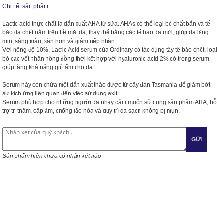
Chi tiết sản phẩm
Lactic acid thực chất là dẫn xuất AHA từ sữa. AHAs có thể loại bỏ chất bẩn và tế
bào da chết nằm trên bề mặt da, thay thế bằng các tế bào da mới, giúp da láng
mịn, sáng màu, săn hơn và giảm nếp nhăn.
Với nồng độ 10%, Lactic Acid serum của Ordinary có tác dụng tẩy tế bào chết, loại
bỏ các vết nhăn nông đồng thời kết hợp với hyaluronic acid 2% có trong serum
giúp tăng khả năng giữ ẩm cho da.
Serum này còn chứa một dẫn xuất thảo dược từ cây đàn Tasmania để giảm bớt
sự kích ứng liên quan đến việc sử dụng axit.
Serum phù hợp cho những người da nhạy cảm muốn sử dụng sản phẩm AHA, hỗ
trợ trị thâm, cấp ẩm, chống lão hóa và duy trì da sạch không bị mụn.
GỬI
Sản phẩm hiện chưa có nhận xét nào