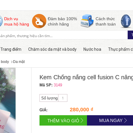
Dịch vụ
Đảm bảo 100%
Cách thức
mua hộ hàng
chính hãng
thanh toán
Trang điểm
Chăm sóc da mặt và body
Nước hoa
Thực phẩm c
 body
Da mặt
Còn hàng
Kem Chống nắng cell fusion C nân
Mã SP:
3149
Số lượng
280,000 ₫
GIÁ:
MUA NGAY