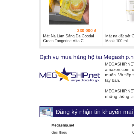
330,000 ₫
Mặt Nạ Làm Sáng Da Goodal
Mặt nạ đất sét C
Green Tangerine Vita C
Mask 100 ml
Dark...
Dịch vụ mua hàng hộ tại Megaship.n
MEGASHIP.NET 
amazon.com, e
muốn. Và tiếp 
tay bạn.
MEGASHIP.NET 
những thông ti
Đăng ký nhận tin khuyến mãi 
Megaship.net
Giới thiệu