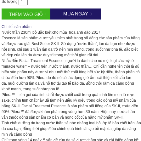
Số lượng
MUA NGAY
Chi tiết sản phẩm
Nước thần 230ml bộ đặc biệt cho mùa hoa anh đào 2017.
Essence là sản phẩm được yêu thích nhất trong số đông các sản phẩm của hãng
và được trao giải Best Seller SK-II. Sử dụng “nước thần”, làn da bạn như được
hồi sinh, chỉ sau 1 tuần làn da trở nên mịn màng, trong suốt như pha lê, đặc biệt
vẻ đẹp của
làn da được duy trì trong một thời gian rất dài.
Nhắc đến Facial Treatment Essence, người ta dành cho nó một loạt các mỹ từ
“miracle water” – nước tiên, nước thánh, nước thần… Chỉ cần nghe tên thôi là đủ
hiểu sản phẩm này được ví như một thứ chất lỏng hết sức kỳ diệu, thành phần có
chứa đến hơn 90% Pitera do đó nó có tác dụng giữ ẩm, cải thiện kết cấu làn
da, nuôi dưỡng làn da và hỗ trợ tái tạo tế bào da, đồng thời làm da căng bóng
khoẻ mạnh, trong suốt như pha lê.
Pitera™ – tên gọi của tinh chất được chiết xuất trong quá trình lên men từ rượu
sake, chính tinh chất này đã làm nên điều kỳ diệu trong các dòng mỹ phẩm của
hãng SK-II. Facial Treatment Essence là sản phẩm nổi tiếng của SK-II, chứa đến
90% Pitera™ đã được khám phá trong vòng hơn 30 năm. Hiện nay, nước thần
vẫn thuộc dòng sản phẩm cơ bản và nòng cốt của hãng mỹ phẩm SK-II.
Tinh chất dưỡng da trong nước thần sẽ nhẹ nhàng loại bỏ lớp tế bào chết trên làn
da của bạn, đồng thời giúp điều chỉnh quá trình tái tạo bề mặt da, giúp da sáng
mịn và căng bóng
Chỉ trong vòng 14 ngày, 5 vấn đề của da sẽ được chăm sóc và cải thiện đáng kể: