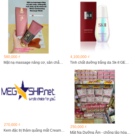
580,000 ₫
4,100,000 ₫
Mặt nạ massage nâng cơ, săn chắc, chống lão hoá chảy xệ...
Tinh chất dưỡng trắng da Sk-II GENOPTICS aura essence 50ml
270,000 ₫
250,000 ₫
Kem đặc trị thâm quầng mắt Cream Kumargic eye
Mặt Nạ Dưỡng Ẩm - chống lão hóa Sakura Ururi Facial Mask...