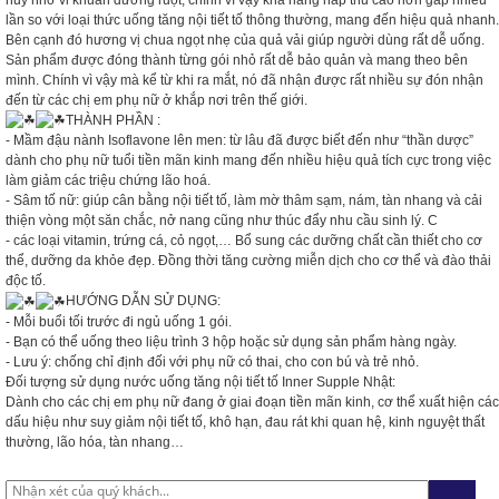
lần so với loại thức uống tăng nội tiết tố thông thường, mang đến hiệu quả nhanh.
Bên cạnh đó hương vị chua ngọt nhẹ của quả vải giúp người dùng rất dễ uống.
Sản phẩm được đóng thành từng gói nhỏ rất dễ bảo quản và mang theo bên
mình. Chính vì vậy mà kể từ khi ra mắt, nó đã nhận được rất nhiều sự đón nhận
đến từ các chị em phụ nữ ở khắp nơi trên thế giới.
THÀNH PHẦN :
- Mầm đậu nành Isoflavone lên men: từ lâu đã được biết đến như “thần dược”
dành cho phụ nữ tuổi tiền mãn kinh mang đến nhiều hiệu quả tích cực trong việc
làm giảm các triệu chứng lão hoá.
- Sâm tố nữ: giúp cân bằng nội tiết tố, làm mờ thâm sạm, nám, tàn nhang và cải
thiện vòng một săn chắc, nở nang cũng như thúc đẩy nhu cầu sinh lý. C
- các loại vitamin, trứng cá, cỏ ngọt,… Bổ sung các dưỡng chất cần thiết cho cơ
thể, dưỡng da khỏe đẹp. Đồng thời tăng cường miễn dịch cho cơ thể và đào thải
độc tố.
HƯỚNG DẪN SỬ DỤNG:
- Mỗi buổi tối trước đi ngủ uống 1 gói.
- Bạn có thể uống theo liệu trình 3 hộp hoặc sử dụng sản phẩm hàng ngày.
- Lưu ý: chống chỉ định đối với phụ nữ có thai, cho con bú và trẻ nhỏ.
Đối tượng sử dụng nước uống tăng nội tiết tố Inner Supple Nhật:
Dành cho các chị em phụ nữ đang ở giai đoạn tiền mãn kinh, cơ thể xuất hiện các
dấu hiệu như suy giảm nội tiết tố, khô hạn, đau rát khi quan hệ, kinh nguyệt thất
thường, lão hóa, tàn nhang…