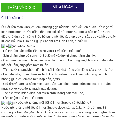
MUA NGAY
Chi tiết sản phẩm
Ở tuổi tiền mãn kinh, chị em thường gặp rất nhiều vấn đề liên quan đến việc rối
loạn hoocmon. Nước uống tăng nội tiết tố nữ Inner Supple là sản phẩm được
điều chế dựa trên công thức bổ sung nội tiết tố, giúp duy trì sắc đẹp và hỗ trợ đẩy
lùi các dấu hiệu lão hoá giúp các chị em luôn tự tin, quyến rũ.
CÔNG DỤNG :
- Hỗ trợ làm săn chắc, tăng size vòng 1 vô cùng hiệu quả.
- Sản phẩm giúp bổ sung nội tiết tố nữ và duy trì chức năng sinh lý.
- Cải thiện các triệu chứng tiền mãn kinh: nóng trong người, khô rát âm đạo, đổ
mồ hôi đêm, suy giảm ham muốn…
- Tăng cường sức khỏe, đặc biệt cải thiện khả năng vận động của xương khớp.
- Làm đẹp da, ngăn chặn sự hình thành melanin, cải thiên tình trạng nám tàn
nhang giúp chị em trở nên hấp dẫn, tự tin.
- Giữ ẩm và làm da sáng mịn toàn thân. Có công dụng giảm cholesterol, giảm
nguy cơ xơ vữa động mạch gây đột quỵ
- Tăng cường miễn dịch, cải thiện chức năng gan thải độc,..
- Làm chậm quá trình lão hóa
Nước uống tăng nội tiết tố Inner Supple có tốt không?
Nước uống tăng nội tiết tố Inner Supple được sản xuất tại Nhật trên quy trình
công nghệ hiện đại, đạt chuẩn khắt khe về chất lượng, áp dụng công nghệ phân
hủy nhờ vi khuẩn đường ruột, chính vì vậy khả năng hấp thu cao hơn gấp nhiều