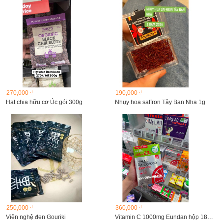
270,000 ₫
190,000 ₫
Hạt chia hữu cơ Úc gói 300g
Nhụy hoa saffron Tây Ban Nha 1g
250,000 ₫
360,000 ₫
Viên nghệ đen Gouriki
Vitamin C 1000mg Eundan hộp 180 viên