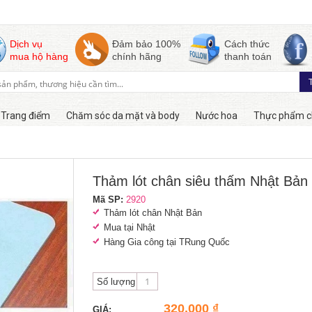
Dịch vụ
Đảm bảo 100%
Cách thức
mua hộ hàng
chính hãng
thanh toán
Trang điểm
Chăm sóc da mặt và body
Nước hoa
Thực phẩm c
Còn hàng
Thảm lót chân siêu thấm Nhật Bản
Mã SP:
2920
Thảm lót chân Nhật Bản
Mua tại Nhật
Hàng Gia công tại TRung Quốc
Số lượng
320,000 ₫
GIÁ: