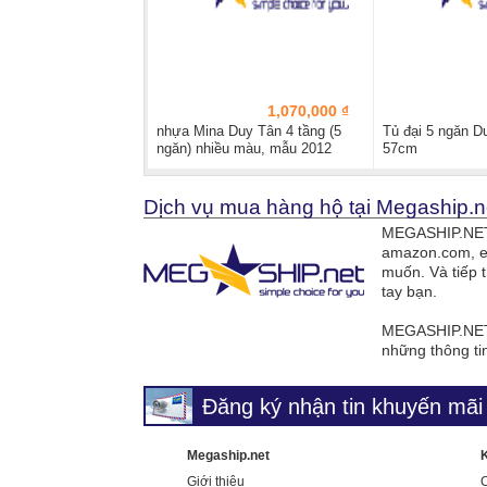
1,070,000 ₫
nhựa Mina Duy Tân 4 tầng (5
Tủ đại 5 ngăn D
ngăn) nhiều màu, mẫu 2012
57cm
Dịch vụ mua hàng hộ tại Megaship.n
MEGASHIP.NET 
amazon.com, e
muốn. Và tiếp 
tay bạn.
MEGASHIP.NET 
những thông ti
Đăng ký nhận tin khuyến mãi 
Megaship.net
Giới thiệu