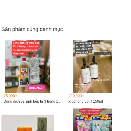
Sản phẩm cùng danh mục
75,000 ₫
210,000 ₫
Dung dịch vệ sinh bếp từ 3 trong 1 Denkmit...
Xịt phòng uplift 150ml