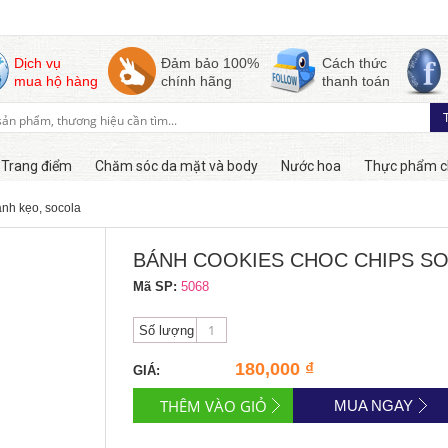
Dịch vụ
Đảm bảo 100%
Cách thức
mua hộ hàng
chính hãng
thanh toán
Trang điểm
Chăm sóc da mặt và body
Nước hoa
Thực phẩm c
ánh kẹo, socola
Hàng online
BÁNH COOKIES CHOC CHIPS S
Mã SP:
5068
Số lượng
180,000 ₫
GIÁ:
MUA NGAY