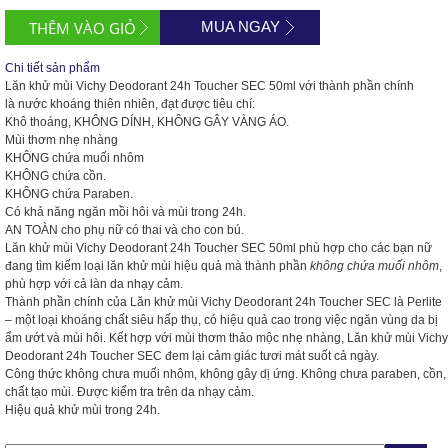
MUA NGAY
Chi tiết sản phẩm
Lăn khử mùi Vichy Deodorant 24h Toucher SEC 50ml với thành phần chính
là
nước khoáng thiên nhiên, đạt được tiêu chí:
Khô thoáng, KHÔNG DÍNH, KHÔNG GÂY VÀNG ÁO.
Mùi thơm nhẹ nhàng
KHÔNG chứa muối nhôm
KHÔNG chứa cồn.
KHÔNG chứa Paraben.
Có khả năng ngăn mồi hôi và mùi trong 24h.
AN TOÀN cho phụ nữ có thai và cho con bú.
Lăn khử mùi Vichy Deodorant 24h Toucher SEC 50ml phù hợp cho các bạn nữ
đang tìm kiếm loại lăn khử mùi hiệu quả mà thành phần
không chứa muối nhôm
,
phù hợp với cả làn da nhạy cảm.
Thành phần chính của Lăn khử mùi Vichy Deodorant 24h Toucher SEC là Perlite
– một loại khoáng chất siêu hấp thụ, có hiệu quả cao trong việc ngăn vùng da bị
ẩm ướt và mùi hôi. Kết hợp với mùi thơm thảo mộc nhẹ nhàng, Lăn khử mùi Vichy
Deodorant 24h Toucher SEC đem lại cảm giác tươi mát suốt cả ngày.
Công thức không chưa muối nhôm, không gây dị ứng. Không chưa paraben, cồn,
chất tạo mùi. Được kiểm tra trên da nhạy cảm.
Hiệu quả khử mùi trong 24h.