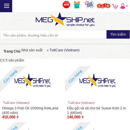
0
Nhà sản xuất
»
TutiCare (Vietnam)
Trang Chủ
Có 5 sản phẩm
Còn hàng
Còn hàng
TutiCare (Vietnam)
TutiCare (Vietnam)
Omega 3 Fish Oil 1000mg KirkLand
Dầu gội và xả cho bé Suave Kids 2 in
(400 viên)
1 (665ml)
410,000 ₫
140,000 ₫