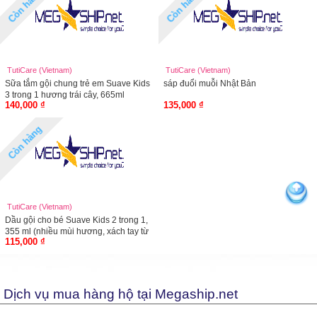
Còn hàng
Còn hàng
TutiCare (Vietnam)
TutiCare (Vietnam)
Sữa tắm gội chung trẻ em Suave Kids
sáp đuổi muỗi Nhật Bản
3 trong 1 hương trái cây, 665ml
140,000 ₫
135,000 ₫
Còn hàng
TutiCare (Vietnam)
Dầu gội cho bé Suave Kids 2 trong 1,
355 ml (nhiều mùi hương, xách tay từ
115,000 ₫
Mỹ)
Dịch vụ mua hàng hộ tại Megaship.net