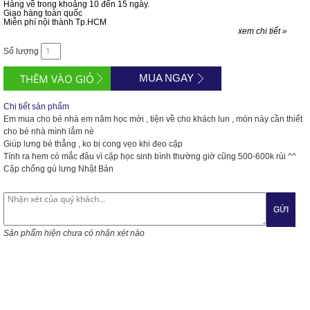
Hàng về trong khoảng 10 đến 15 ngày.
Giao hàng toàn quốc
Miễn phí nội thành Tp.HCM
xem chi tiết »
Số lượng
MUA NGAY
Chi tiết sản phẩm
Em mua cho bé nhà em năm học mới , tiện về cho khách lun , món này cần thiết
cho bé nhà mình lắm nè
Giúp lưng bé thẳng , ko bị cong vẹo khi đeo cặp
Tính ra hem có mắc đâu vì cặp học sinh bình thường giờ cũng 500-600k rùi ^^
Cặp chống gù lưng Nhật Bản
GỬI
Sản phẩm hiện chưa có nhận xét nào