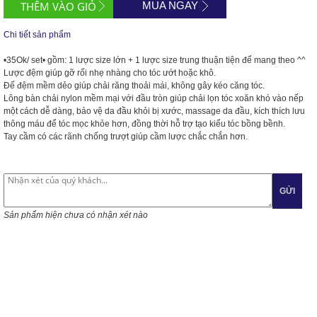
MUA NGAY
Chi tiết sản phẩm
•35Ok/ set• gồm: 1 lược size lớn + 1 lược size trung thuận tiện để mang theo ^^
Lược đệm
giúp gỡ rối nhẹ nhàng cho tóc ướt hoặc khô.
Đế đệm mềm dẻo giúp chải răng thoải mái, không gây kéo căng tóc.
Lông bàn chải nylon mềm mại với đầu tròn giúp chải lọn tóc xoăn khó vào nếp
một cách dễ dàng, bảo vệ da đầu khỏi bị xước, massage da đầu, kích thích lưu
thông máu để tóc mọc khỏe hơn, đồng thời hỗ trợ tạo kiểu tóc bồng bềnh.
Tay cầm có các rãnh chống trượt giúp cầm lược chắc chắn hơn.
GỬI
Sản phẩm hiện chưa có nhận xét nào