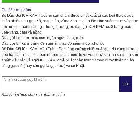
Chi tiết sản phẩm
Bộ Dầu Gội ICHIKAMI là dòng sản phẩm được chiết xuất từ các loại thảo dược
thiên nhiên như gạo đỏ, rong biển, vừng đen…. giúp tóc luôn suôn mượt và phục
hồi hư tổn nhanh chóng. Thông thường, bộ dầu gội ICHIKAMI có 3 bảng màu:
đen-trắng, cam và hồng.
Dầu gội Ichikami màu cam ngăn ngừa tia cực tím
Dầu gội Ichikami trắng đen giữ ẩm, tạo độ mềm mượt cho tóc
Bộ Dầu Gội ICHIKAMI Màu Trắng Đen tăng cường chiết xuất gạo đỏ cùng hương
hoa trà thanh lịch, cho bạn những trải nghiệm tuyệt vời ngay sau lần sử dụng sản
phẩm đầu tiênDầu gội ICHIKAMI chiết xuất hoàn toàn từ thảo dược thiên nhiên
cùng gạo đỏ ( hay còn gọi là gạo lức ) và cỏ Nhật.
GỬI
Sản phẩm hiện chưa có nhận xét nào