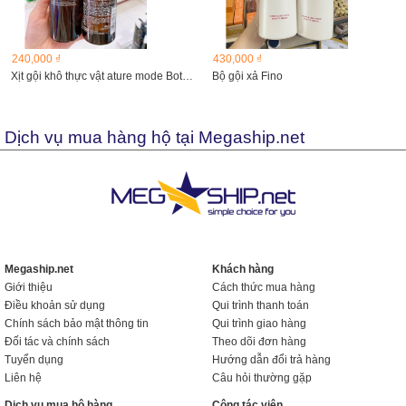
240,000 ₫
430,000 ₫
Xịt gội khô thực vật ature mode Botanical dry shampoo 145ml
Bộ gội xả Fino
Dịch vụ mua hàng hộ tại Megaship.net
Megaship.net
Khách hàng
Giới thiệu
Cách thức mua hàng
Điều khoản sử dụng
Qui trình thanh toán
Chính sách bảo mật thông tin
Qui trình giao hàng
Đối tác và chính sách
Theo dõi đơn hàng
Tuyển dụng
Hướng dẫn đổi trả hàng
Liên hệ
Câu hỏi thường gặp
Dịch vụ mua hộ hàng
Cộng tác viên