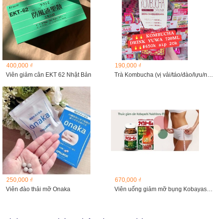
400,000 ₫
190,000 ₫
Viên giảm cân EKT 62 Nhật Bản
Trà Kombucha (vị vải/táo/đào/lựu/nho)
250,000 ₫
670,000 ₫
Viên đào thải mỡ Onaka
Viên uống giảm mỡ bụng Kobayashi Naishitoru 85A, 280 viên