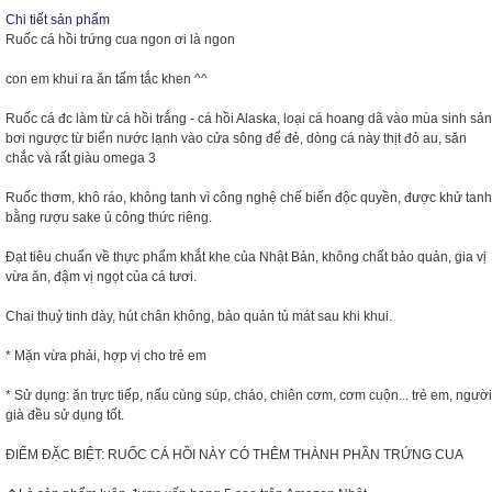
Chi tiết sản phẩm
Ruốc cá hồi trứng cua ngon ơi là ngon
con em khui ra ăn tấm tắc khen ^^
Ruốc cá đc làm từ cá hồi trắng - cá hồi Alaska, loại cá hoang dã vào mùa sinh sản
bơi ngược từ biển nước lạnh vào cửa sông để đẻ, dòng cá này thịt đỏ au, săn
chắc và rất giàu omega 3
Ruốc thơm, khô ráo, không tanh vì công nghệ chế biến độc quyền, được khử tanh
bằng rượu sake ủ công thức riêng.
Đạt tiêu chuẩn về thực phẩm khắt khe của Nhật Bản, không chất bảo quản, gia vị
vừa ăn, đậm vị ngọt của cá tươi.
Chai thuỷ tinh dày, hút chân không, bảo quản tủ mát sau khi khui.
* Mặn vừa phải, hợp vị cho trẻ em
* Sử dụng: ăn trực tiếp, nấu cùng súp, cháo, chiên cơm, cơm cuộn... trẻ em, người
già đều sử dụng tốt.
ĐIỂM ĐẶC BIỆT: RUỐC CÁ HỒI NÀY CÓ THÊM THÀNH PHẦN TRỨNG CUA