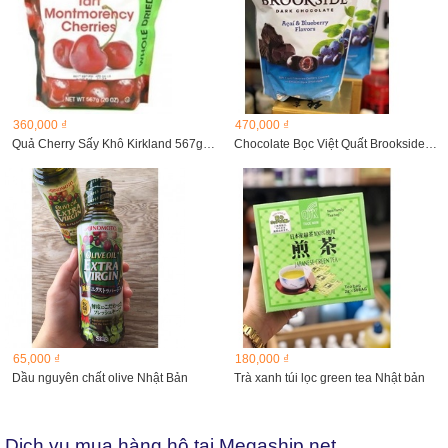
360,000 ₫
470,000 ₫
Quả Cherry Sấy Khô Kirkland 567g (Dried Cherries)
Chocolate Bọc Việt Quất Brookside của Mỹ loại 907g...
65,000 ₫
180,000 ₫
Dầu nguyên chất olive Nhật Bản
Trà xanh túi lọc green tea Nhật bản
Dịch vụ mua hàng hộ tại Megaship.net