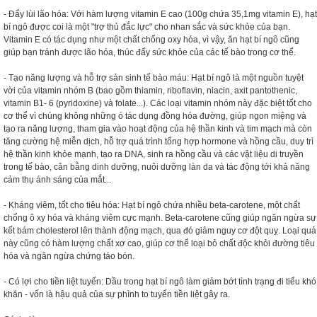
- Đẩy lùi lão hóa: Với hàm lượng vitamin E cao (100g chứa 35,1mg vitamin E), hạt
bí ngô được coi là một "trợ thủ đắc lực" cho nhan sắc và sức khỏe của bạn.
Vitamin E có tác dụng như một chất chống oxy hóa, vì vậy, ăn hạt bí ngô cũng
giúp bạn tránh được lão hóa, thúc đẩy sức khỏe của các tế bào trong cơ thể.
- Tạo năng lượng và hỗ trợ sản sinh tế bào máu: Hạt bí ngô là một nguồn tuyệt
vời của vitamin nhóm B (bao gồm thiamin, riboflavin, niacin, axit pantothenic,
vitamin B1- 6 (pyridoxine) và folate...). Các loại vitamin nhóm này đặc biệt tốt cho
cơ thể vì chúng không những ó tác dụng đồng hóa đường, giúp ngon miệng và
tạo ra năng lượng, tham gia vào hoạt động của hệ thần kinh và tim mạch mà còn
tăng cường hệ miễn dịch, hỗ trợ quá trình tổng hợp hormone và hồng cầu, duy trì
hệ thần kinh khỏe mạnh, tạo ra DNA, sinh ra hồng cầu và các vật liệu di truyền
trong tế bào, cân bằng dinh dưỡng, nuôi dưỡng làn da và tác động tới khả năng
cảm thụ ánh sáng của mắt...
- Kháng viêm, tốt cho tiêu hóa: Hạt bí ngô chứa nhiều beta-carotene, một chất
chống ô xy hóa và kháng viêm cực mạnh. Beta-carotene cũng giúp ngăn ngừa sự
kết bám cholesterol lên thành động mạch, qua đó giảm nguy cơ đột quỵ. Loại quả
này cũng có hàm lượng chất xơ cao, giúp cơ thể loại bỏ chất độc khỏi đường tiêu
hóa và ngăn ngừa chứng táo bón.
- Có lợi cho tiền liệt tuyến: Dầu trong hạt bí ngô làm giảm bớt tình trạng đi tiểu khó
khăn - vốn là hậu quả của sự phình to tuyến tiền liệt gây ra.