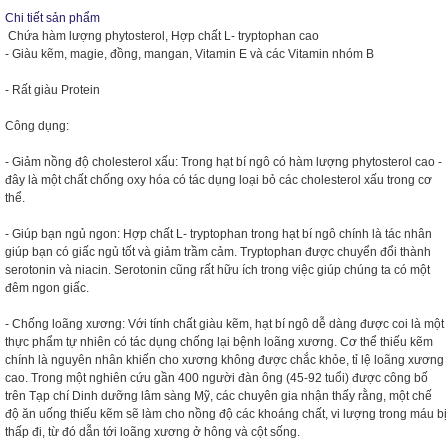
Chi tiết sản phẩm
Chứa hàm lượng phytosterol, Hợp chất L- tryptophan cao
- Giàu kẽm, magie, đồng, mangan, Vitamin E và các Vitamin nhóm B
- Rất giàu Protein
Công dụng:
- Giảm nồng độ cholesterol xấu: Trong hạt bí ngô có hàm lượng phytosterol cao -
đây là một chất chống oxy hóa có tác dụng loại bỏ các cholesterol xấu trong cơ
thể.
- Giúp bạn ngủ ngon: Hợp chất L- tryptophan trong hạt bí ngô chính là tác nhân
giúp bạn có giấc ngủ tốt và giảm trầm cảm. Tryptophan được chuyển đổi thành
serotonin và niacin. Serotonin cũng rất hữu ích trong việc giúp chúng ta có một
đêm ngon giấc.
- Chống loãng xương: Với tính chất giàu kẽm, hạt bí ngô dễ dàng được coi là một
thực phẩm tự nhiên có tác dụng chống lại bệnh loãng xương. Cơ thể thiếu kẽm
chính là nguyên nhân khiến cho xương không được chắc khỏe, tỉ lệ loãng xương
cao. Trong một nghiên cứu gần 400 người đàn ông (45-92 tuổi) được công bố
trên Tạp chí Dinh dưỡng lâm sàng Mỹ, các chuyên gia nhận thấy rằng, một chế
độ ăn uống thiếu kẽm sẽ làm cho nồng độ các khoáng chất, vi lượng trong máu bị
thấp đi, từ đó dẫn tới loãng xương ở hông và cột sống.