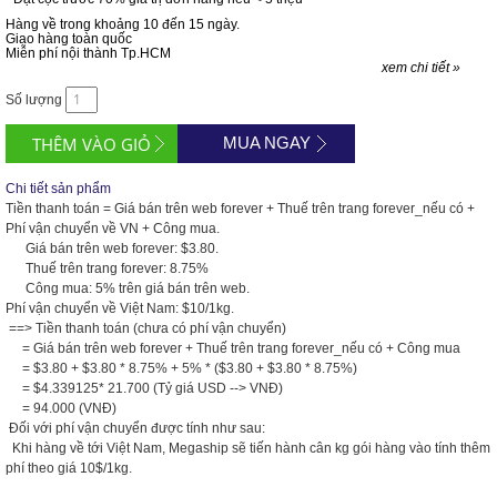
Hàng về trong khoảng 10 đến 15 ngày.
Giao hàng toàn quốc
Miễn phí nội thành Tp.HCM
xem chi tiết »
Số lượng
MUA NGAY
Chi tiết sản phẩm
Tiền thanh toán = Giá bán trên web forever + Thuế trên trang forever_nếu có +
Phí vận chuyển về VN + Công mua.
Giá bán trên web forever: $3.80.
Thuế trên trang forever: 8.75%
Công mua: 5% trên giá bán trên web.
Phí vận chuyển về Việt Nam: $10/1kg.
==> Tiền thanh toán (chưa có phí vận chuyển)
= Giá bán trên web forever + Thuế trên trang forever_nếu có + Công mua
= $3.80 + $3.80 * 8.75% + 5% * ($3.80 + $3.80 * 8.75%)
= $4.339125* 21.700 (Tỷ giá USD --> VNĐ)
= 94.000 (VNĐ)
Đối với phí vận chuyển được tính như sau:
Khi hàng về tới Việt Nam, Megaship sẽ tiến hành cân kg gói hàng vào tính thêm
phí theo giá 10$/1kg.