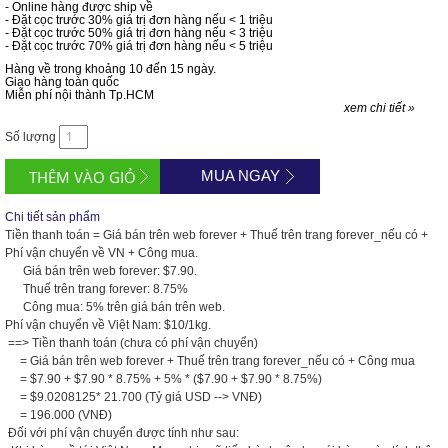
- Online hàng được ship về
- Đặt cọc trước 30% giá trị đơn hàng nếu < 1 triệu
- Đặt cọc trước 50% giá trị đơn hàng nếu < 3 triệu
- Đặt cọc trước 70% giá trị đơn hàng nếu < 5 triệu
Hàng về trong khoảng 10 đến 15 ngày.
Giao hàng toàn quốc
Miễn phí nội thành Tp.HCM
xem chi tiết »
Số lượng
MUA NGAY
Chi tiết sản phẩm
Tiền thanh toán = Giá bán trên web forever + Thuế trên trang forever_nếu có +
Phí vận chuyển về VN + Công mua.
Giá bán trên web forever: $7.90.
Thuế trên trang forever: 8.75%
Công mua: 5% trên giá bán trên web.
Phí vận chuyển về Việt Nam: $10/1kg.
==> Tiền thanh toán (chưa có phí vận chuyển)
= Giá bán trên web forever + Thuế trên trang forever_nếu có + Công mua
= $7.90 + $7.90 * 8.75% + 5% * ($7.90 + $7.90 * 8.75%)
= $9.0208125* 21.700 (Tỷ giá USD --> VNĐ)
= 196.000 (VNĐ)
Đối với phí vận chuyển được tính như sau: