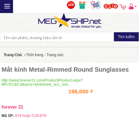
0
Trang Chủ
Thời trang - Trang sức
Mắt kính Metal-Rimmed Round Sunglasses
http://www.forever21.com/Product/Product.aspx?
BR=f21&Category=whatsnew_acc_sun...
196,000 ₫
forever 21
Mã SP:
878 hoặc CVA 878