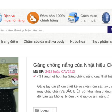
Dịch vụ
Đảm bảo 100%
Cách thức
mua hộ hàng
chính hãng
thanh toán
Trang điểm
Chăm sóc da mặt và body
Nước hoa
Thực phẩm c
Còn hàng
Găng chống nắng của Nhật hiệu Cl
Mã SP:
2413 hoặc CAV2413
<3 Hàng hot hot nha Găng chống nắng của Nhật hiệ
Găng tay dài 24 cm thiết kế vừa vặn, ôm sát tay ,
may chắc chắn Và ĐẶC BIỆT với khả năng chống n
đôi bàn tay không bị đen , khô ráp do ánh nắng :)
Số lượng