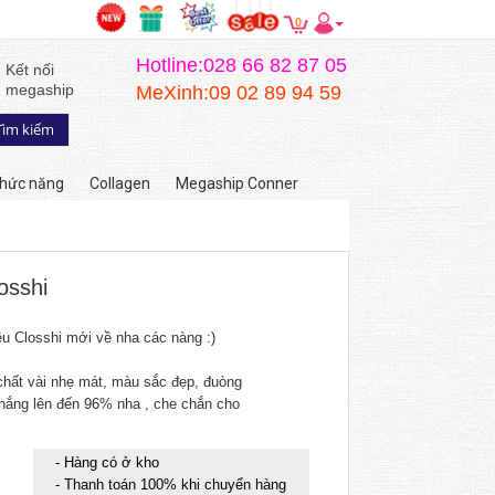
0
Hotline:028 66 82 87 05
Kết nối
megaship
MeXinh:09 02 89 94 59
hức năng
Collagen
Megaship Conner
osshi
u Closshi mới về nha các nàng :)
 chất vài nhẹ mát, màu sắc đẹp, đuòng
ắng lên đến 96% nha , che chắn cho
- Hàng có ở kho
- Thanh toán 100% khi chuyển hàng