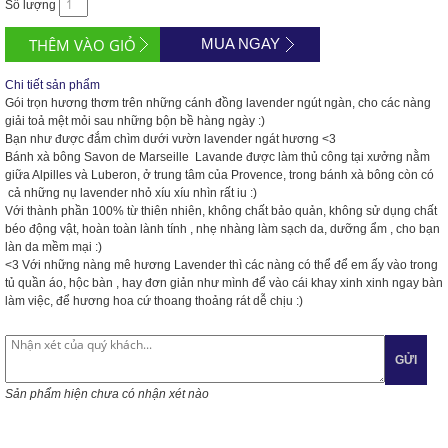
Số lượng
MUA NGAY
Chi tiết sản phẩm
Gói trọn hương thơm trên những cánh đồng lavender ngút ngàn, cho các nàng
giải toả mệt mỏi sau những bộn bề hàng ngày :)
Bạn như được đắm chìm dưới vườn lavender ngát hương <3
Bánh xà bông Savon de Marseille Lavande được làm thủ công tại xưởng nằm
giữa Alpilles và Luberon, ở trung tâm của Provence, trong bánh xà bông còn có
cả những nụ lavender nhỏ xíu xíu nhìn rất iu :)
Với thành phần 100% từ thiên nhiên, không chất bảo quản, không sử dụng chất
béo động vật, hoàn toàn lành tính , nhẹ nhàng làm sạch da, dưỡng ẩm , cho bạn
làn da mềm mại :)
<3 Với những nàng mê hương Lavender thì các nàng có thể để em ấy vào trong
tủ quần áo, hộc bàn , hay đơn giản như mình để vào cái khay xinh xinh ngay bàn
làm việc, để hương hoa cứ thoang thoảng rát dễ chịu :)
GỬI
Sản phẩm hiện chưa có nhận xét nào