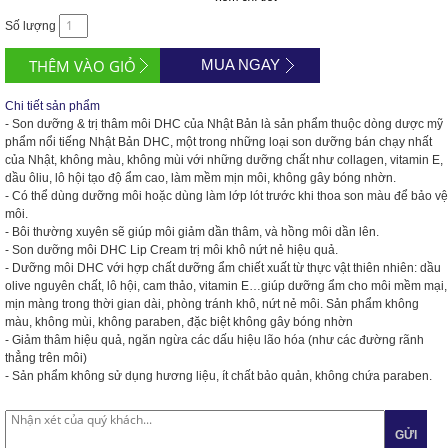
Số lượng
MUA NGAY
Chi tiết sản phẩm
- Son dưỡng & trị thâm môi DHC của Nhật Bản là sản phẩm thuộc dòng dược mỹ
phẩm nổi tiếng Nhật Bản DHC, một trong những loại son dưỡng bán chạy nhất
của Nhật, không màu, không mùi với những dưỡng chất như collagen, vitamin E,
dầu ôliu, lô hội tạo độ ẩm cao, làm mềm mịn môi, không gây bóng nhờn.
- Có thể dùng dưỡng môi hoặc dùng làm lớp lót trước khi thoa son màu để bảo vệ
môi.
- Bôi thường xuyên sẽ giúp môi giảm dần thâm, và hồng môi dần lên.
- Son dưỡng môi DHC Lip Cream trị môi khô nứt nẻ hiệu quả.
- Dưỡng môi DHC với hợp chất dưỡng ẩm chiết xuất từ thực vật thiên nhiên: dầu
olive nguyên chất, lô hội, cam thảo, vitamin E…giúp dưỡng ẩm cho môi mềm mại,
mịn màng trong thời gian dài, phòng tránh khô, nứt nẻ môi. Sản phẩm không
màu, không mùi, không paraben, đặc biệt không gây bóng nhờn
- Giảm thâm hiệu quả, ngăn ngừa các dấu hiệu lão hóa (như các đường rãnh
thẳng trên môi)
- Sản phẩm không sử dụng hương liệu, ít chất bảo quản, không chứa paraben.
GỬI