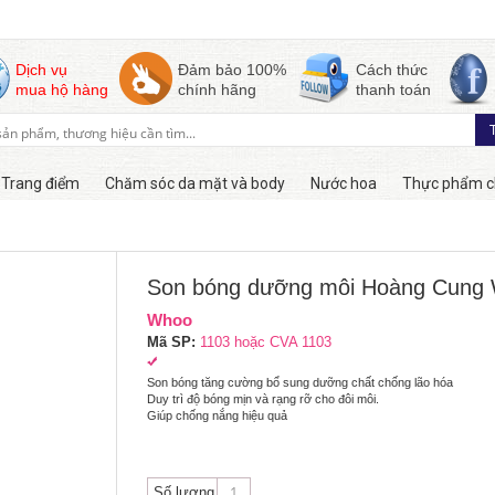
Dịch vụ
Đảm bảo 100%
Cách thức
mua hộ hàng
chính hãng
thanh toán
Trang điểm
Chăm sóc da mặt và body
Nước hoa
Thực phẩm c
Còn hàng
Son bóng dưỡng môi Hoàng Cung 
Whoo
Mã SP:
1103 hoặc CVA 1103
Son bóng tăng cường bổ sung dưỡng chất chống lão hóa
Duy trì độ bóng mịn và rạng rỡ cho đôi môi.
Giúp chống nắng hiệu quả
Số lượng