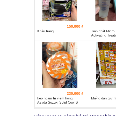
150,000 ₫
Khẩu trang
Tinh chất Micro
Activating Treatm
230,000 ₫
kẹo ngậm trị viêm họng
Miếng dán giữ n
Asada Suzuki Solid Cool S
Nhật Bản...